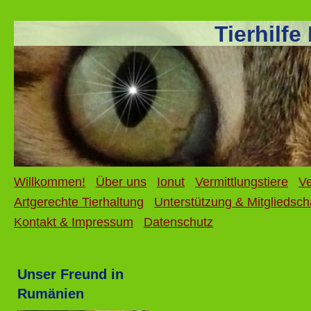
Tierhilf
Willkommen!
Über uns
Ionut
Vermittlungstiere
Ve
Artgerechte Tierhaltung
Unterstützung & Mitgliedsch
Kontakt & Impressum
Datenschutz
Unser Freund in
Rumänien