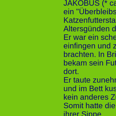
JAKOBUS (* ca.
ein "Überbleibs
Katzenfutterstat
Altersgünden d
Er war ein sche
einfingen und 
brachten. In Br
bekam sein Fut
dort.
Er taute zuneh
und im Bett ku
kein anderes 
Somit hatte die
ihrer Sippe.