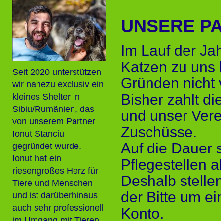
UNSERE PA
Im Lauf der Ja
Katzen zu uns 
Seit 2020 unterstützen
Gründen nicht v
wir nahezu exclusiv ein
Bisher zahlt di
kleines Shelter in
Sibiu/Rumänien, das
und unser Vere
von unserem Partner
Zuschüsse.
Ionut Stanciu
Auf die Dauer s
gegründet wurde.
Ionut hat ein
Pflegestellen a
riesengroßes Herz für
Deshalb stellen
Tiere und Menschen
der Bitte um ei
und ist darüberhinaus
auch sehr professionell
Konto.
im Umgang mit Tieren