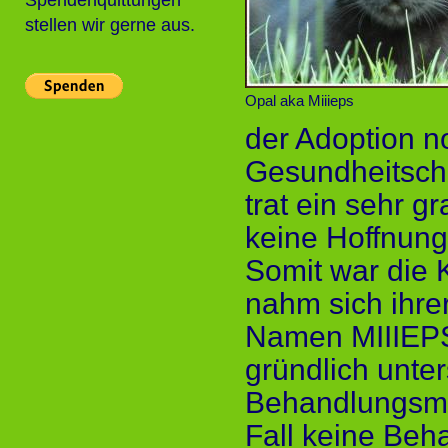
Spendenquittungen
stellen wir gerne aus.
Opal aka Miiieps
der Adoption n
Gesundheitsche
trat ein sehr g
keine Hoffnung
Somit war die K
nahm sich ihre
Namen MIIIEPS 
gründlich unte
Behandlungsmög
Fall keine Beh