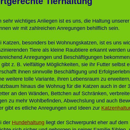
rtgerechte Tierhaltung
n sehr wichtiges Anliegen ist es uns, die Haltung unserer
nnen wir mit zahlreichen Anregungen behilflich sein.
i Katzen, besonders bei Wohnungskatzen, ist es uns wic
szinierenden Tiere als kleine Raubtiere erkannt werde
sreichend Anregungen und Beschäftigungen bekommen
 gibt z. B. vielfältige Möglichkeiten, sie ihr Futter selbst
rschafft ihnen sinnvolle Beschäftigung und Erfolgserlebn
ne weitere tolle Variante, ihren Lebensraum zu erweitern,
atzbaum hinaus die Wohnug für die Katzen auch in der 3
etter an den Wänden, Bettchen auf Schränken, verbreitert
gen zu mehr Wohlbefinden, Abwechslung und auch Bew
er gibt es etliche Anregungen und Ideen zur
Katzenhaltu
i der
Hundehaltung
liegt der Schwerpunkt eher auf dem
chte sich sicher und geborgen in seiner Familie fühlen,