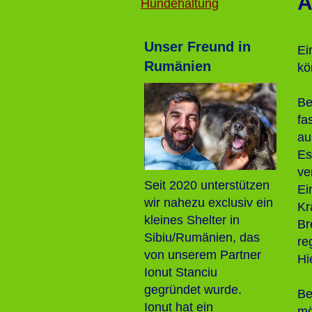
A
Hundehaltung
Unser Freund in
Ei
Rumänien
kö
Be
fa
au
Es
ve
Seit 2020 unterstützen
Ei
wir nahezu exclusiv ein
Kr
kleines Shelter in
Br
Sibiu/Rumänien, das
re
von unserem Partner
Hi
Ionut Stanciu
gegründet wurde.
Be
Ionut hat ein
mö