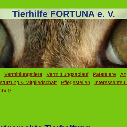
Tierhilfe FORTUNA e. V.
Vermittlungstiere
Vermittlungsablauf
Patentiere
An
stützung & Mitgliedschaft
Pflegestellen
Interessante L
chutz